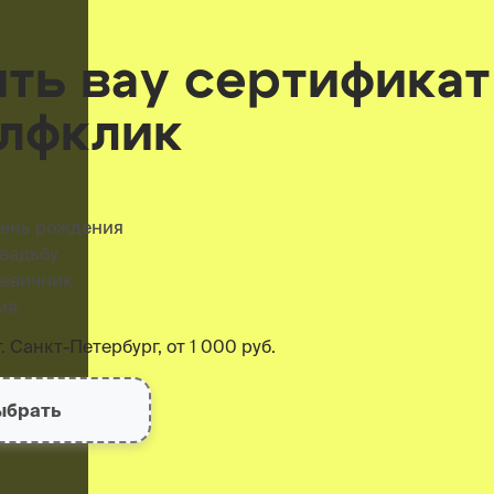
ить вау сертификат
елфклик
день рождения
свадьбу
девичник
ия
. Санкт-Петербург, от 1 000 руб.
ыбрать