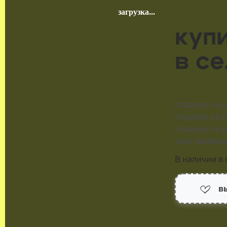
куп
в с
подарок на 
подарок на 
подарок на 
знак вниман
В наличии в г
в