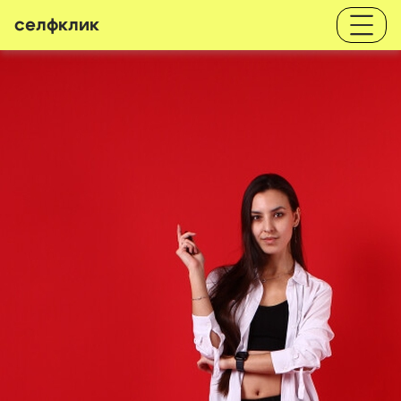
селфклик