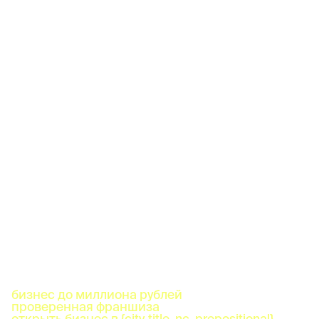
бизнес до миллиона рублей
проверенная франшиза
открыть бизнес в {city_title_nc_prepositional}