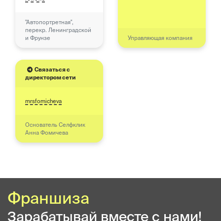
"Автопортретная",
перекр. Ленинградской
и Фрунзе
Управляющая компания
Связаться с
директором сети
mrsfomicheva
Основатель Селфклик
Анна Фомичева
Франшиза
Зарабатывай вместе с нами!