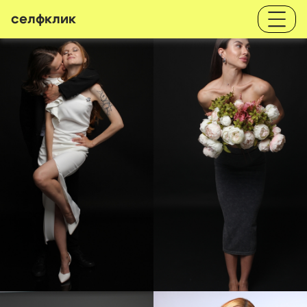
селфклик