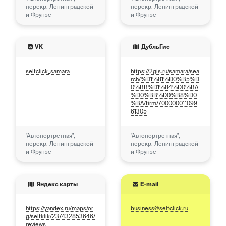
перекр. Ленинградской
перекр. Ленинградской
и Фрунзе
и Фрунзе
VK
ДубльГис
selfclick_samara
https://2gis.ru/samara/sea
rch/%D1%81%D0%B5%D
0%BB%D1%84%D0%BA
%D0%BB%D0%B8%D0
%BA/firm/700000011099
61305
"Автопортретная",
"Автопортретная",
перекр. Ленинградской
перекр. Ленинградской
и Фрунзе
и Фрунзе
Яндекс карты
E-mail
https://yandex.ru/maps/or
business@selfclick.ru
g/selfklik/237432853646/
reviews