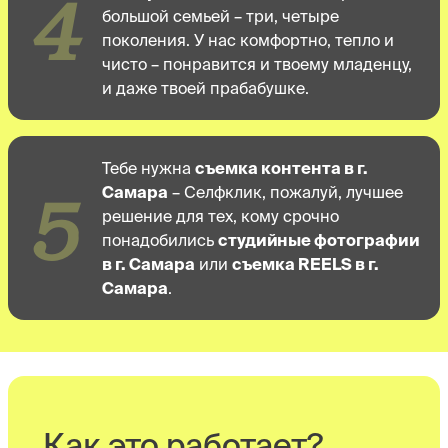
4
большой семьей – три, четыре
поколения. У нас комфортно, тепло и
чисто – понравится и твоему младенцу,
и даже твоей прабабушке.
Тебе нужна
съемка контента в г.
5
Самара
– Селфклик, пожалуй, лучшее
решение для тех, кому срочно
понадобились
студийные фотографии
в г. Самара
или
съемка REELS в г.
Самара
.
Как это работает?