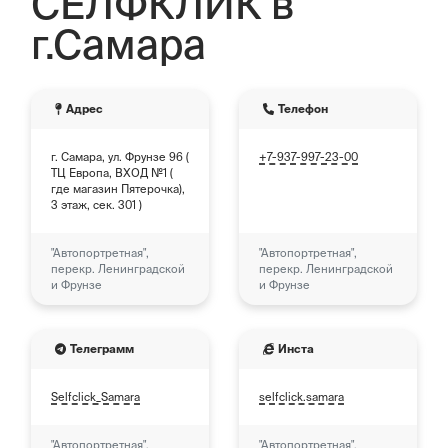
СЕЛФКЛИК в
г.Самара
Адрес
Телефон
г. Самара, ул. Фрунзе 96 (
+7-937-997-23-00
ТЦ Европа, ВХОД №1 (
где магазин Пятерочка),
3 этаж, сек. 301 )
"Автопортретная",
"Автопортретная",
перекр. Ленинградской
перекр. Ленинградской
и Фрунзе
и Фрунзе
Телеграмм
Инста
Selfclick_Samara
selfclick.samara
"Автопортретная",
"Автопортретная",