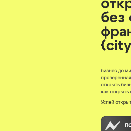
отк
без
фра
{cit
бизнес до м
проверенна
открыть бизнес
как открыть 
Успей открыт
П