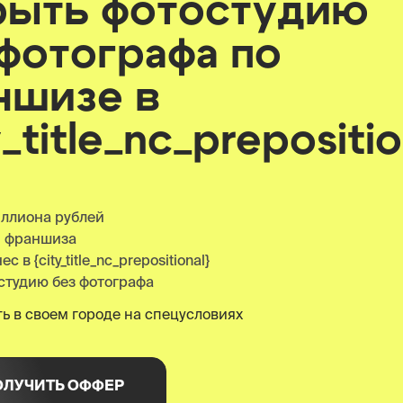
рыть фотостудию
 фотографа по
ншизе
в
y_title_nc_prepositio
иллиона рублей
я франшиза
 в {city_title_nc_prepositional}
студию без фотографа
ь в своем городе на спецусловиях
ОЛУЧИТЬ ОФФЕР