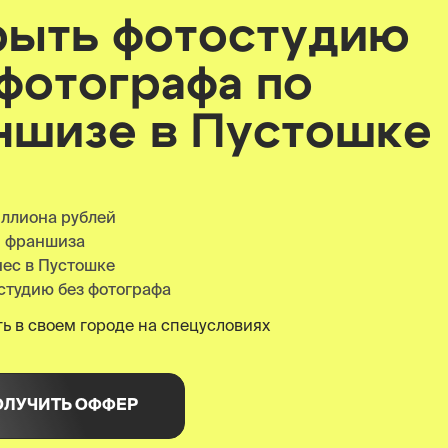
рыть фотостудию
 фотографа по
ншизе
в Пустошке
иллиона рублей
я франшиза
нес в Пустошке
студию без фотографа
ь в своем городе на спецусловиях
ОЛУЧИТЬ ОФФЕР