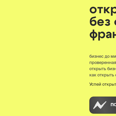
отк
без
фра
бизнес до м
проверенна
открыть биз
как открыть 
Успей открыт
П