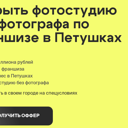
рыть фотостудию
 фотографа по
ншизе
в Петушках
иллиона рублей
я франшиза
нес в Петушках
студию без фотографа
ь в своем городе на спецусловиях
ОЛУЧИТЬ ОФФЕР