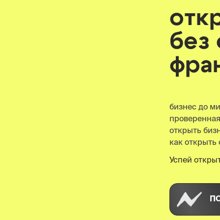
отк
без
фра
бизнес до м
проверенна
открыть биз
как открыть 
Успей открыт
П