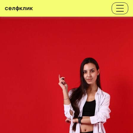
селфклик