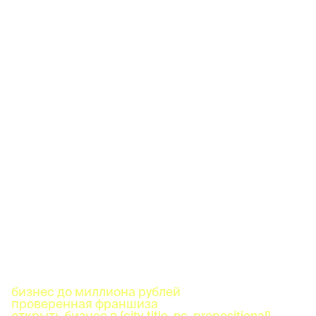
бизнес до миллиона рублей
проверенная франшиза
открыть бизнес в {city_title_nc_prepositional}