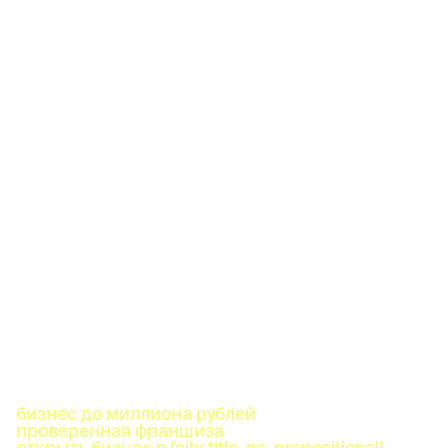
бизнес до миллиона рублей
проверенная франшиза
открыть бизнес в {city_title_nc_prepositional}