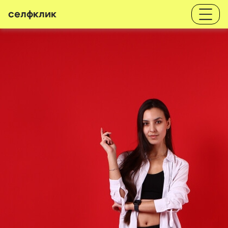
селфклик