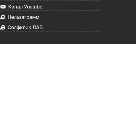
Канал Уoutube
Нельзяграмм
Селфклик.ЛАБ