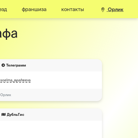
езд
франшиза
контакты
Орлик
афа
Телеграмм
soelma_ayusheeva
Орлик
ДубльГис