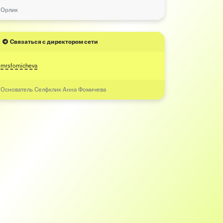
Орлик
Связаться с директором сети
mrsfomicheva
Основатель Селфклик Анна Фомичева