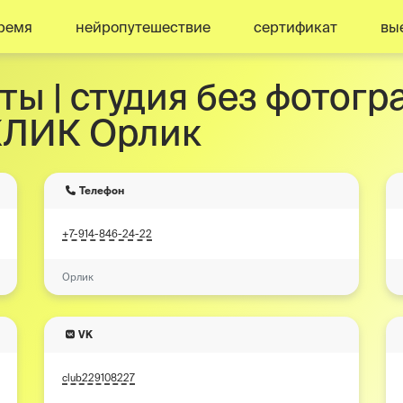
ремя
нейропутешествие
сертификат
вы
ты | студия без фотогр
ЛИК Орлик
Телефон
+7-914-846-24-22
Орлик
VK
club229108227