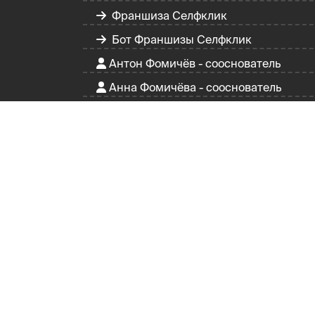
Франшиза Селфклик
Бот Франшизы Селфклик
Антон Фомичёв - сооснователь
Анна Фомичёва - сооснователь
Селфклик в России
Селфклик в Казахстане
О мобильном зеркале "Вайб"
Партнерская программа Вайб