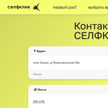
селфклик
первый раз?
выбрать в
Контак
СЕЛФК
Адрес
село Орлик, ул Комсомольская 29а
Орлик
Инста
vibe.orlik