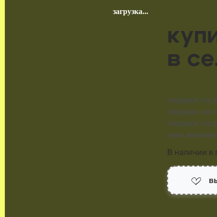
куп
в с
подарок на 
подарок на 
подарок на 
знак вниман
В наличии в г
в