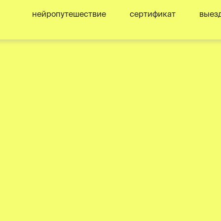
нейропутешествие
сертификат
выез