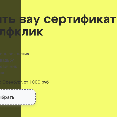
ить вау сертификат
елфклик
день рождения
свадьбу
девичник
ия
. Оренбург, от 1 000 руб.
ыбрать