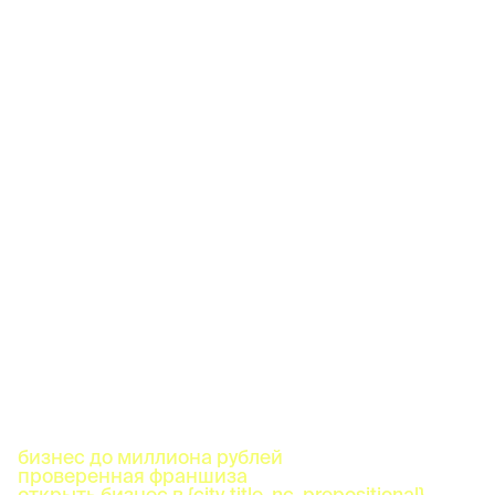
бизнес до миллиона рублей
проверенная франшиза
открыть бизнес в {city_title_nc_prepositional}