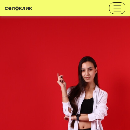
селфклик