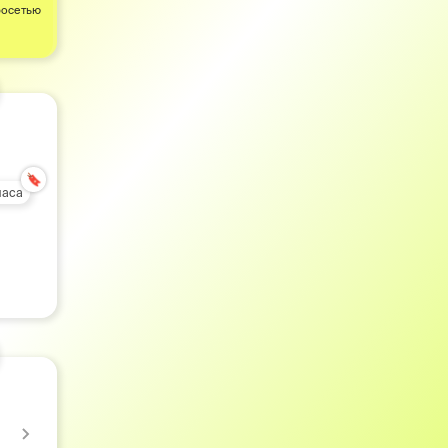
росетью
🔖
часа