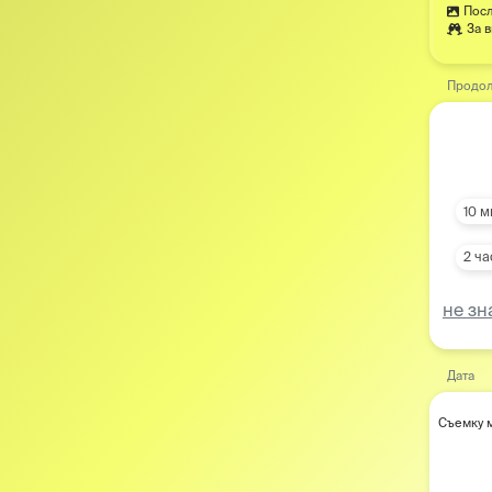
Посл
За 
Продол
10 м
2 ча
не зн
Дата
Съемку м