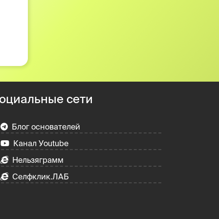
оциальные сети
Блог основателей
Канал Уoutube
Нельзяграмм
Селфклик.ЛАБ