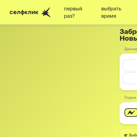
первый
выбрать
селфклик
раз?
время
Забр
Новы
Данные
Студия
Выбе