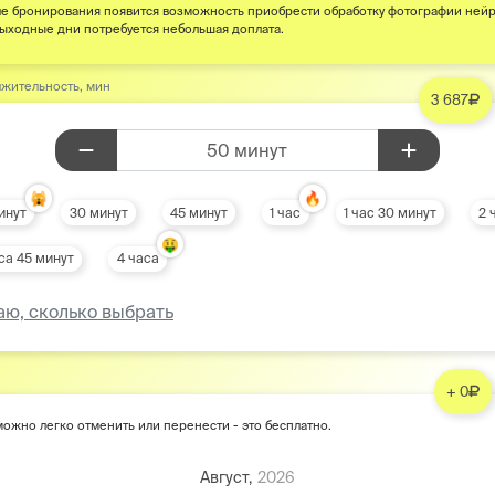
е бронирования появится возможность приобрести обработку фотографии ней
выходные дни потребуется небольшая доплата.
жительность, мин
3 687
50 минут
🙀
🔥
инут
30 минут
45 минут
1 час
1 час 30 минут
2 
🤑
са 45 минут
4 часа
аю, сколько выбрать
+ 0
ожно легко отменить или перенести - это бесплатно.
Август,
2026