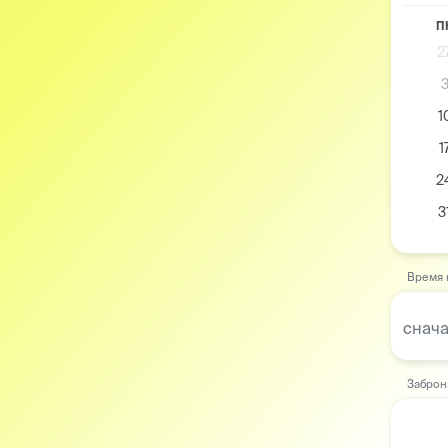
П
2
1
1
2
3
Время 
снача
Заброн