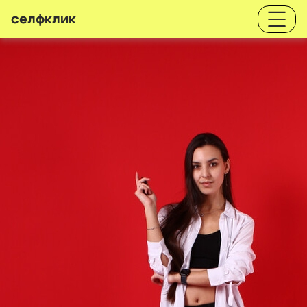
селфклик