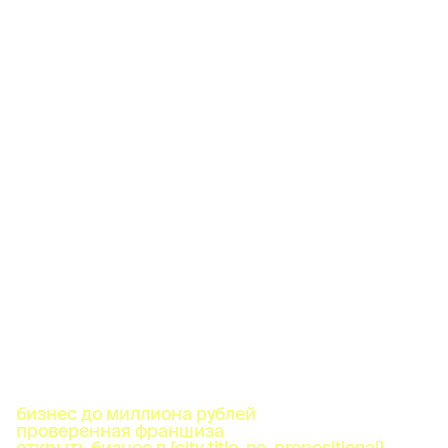
бизнес до миллиона рублей
проверенная франшиза
открыть бизнес в {city_title_nc_prepositional}