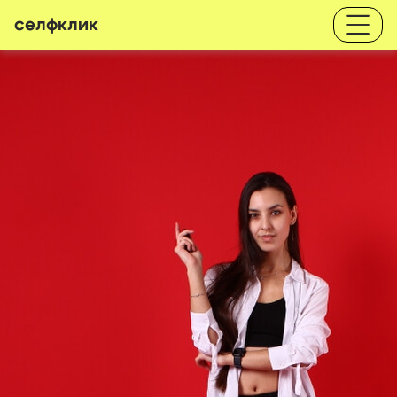
селфклик