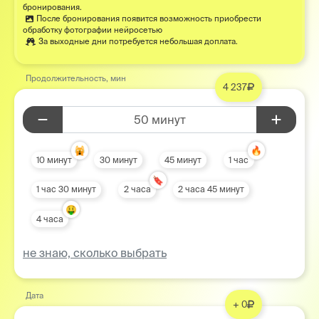
бронирования.
После бронирования появится возможность приобрести
обработку фотографии нейросетью
За выходные дни потребуется небольшая доплата.
Продолжительность, мин
4 237
50 минут
🙀
🔥
10 минут
30 минут
45 минут
1 час
🔖
1 час 30 минут
2 часа
2 часа 45 минут
🤑
4 часа
не знаю, сколько выбрать
Дата
+ 0