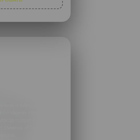
енной и совершенной
 по твоему промокоду.
мокод подруге, она
 съемки. И ты, и
баллов.