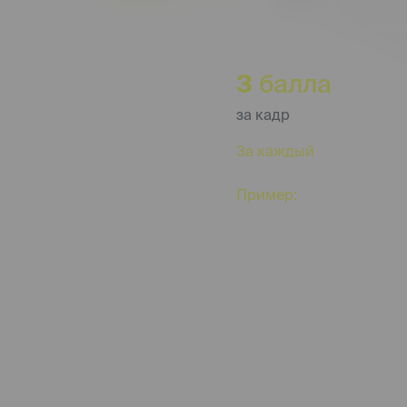
3
балла
за кадр
езлимит" к брони,
За каждый
сделанный 
вершения брони
нейропутешествия.
Пример:
ты купила паке
только ты их используе
баллов!
й съемке.