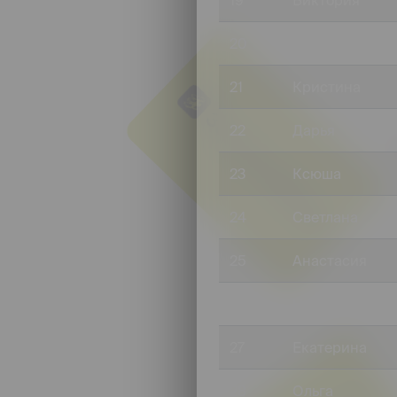
19
Виктория
20
Мария
21
Кристина
22
Дарья
23
Ксюша
24
Светлана
25
Анастасия
26
Наташа
27
Екатерина
28
Ольга