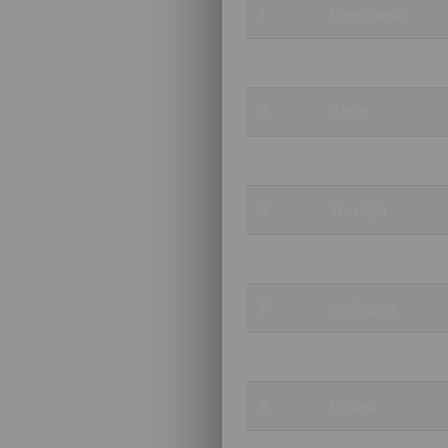
1
Светлана
2
Наталья
3
Алия
4
наташа
5
Томара
6
Артем
7
сайаана
8
Анастасия
9
Юлия