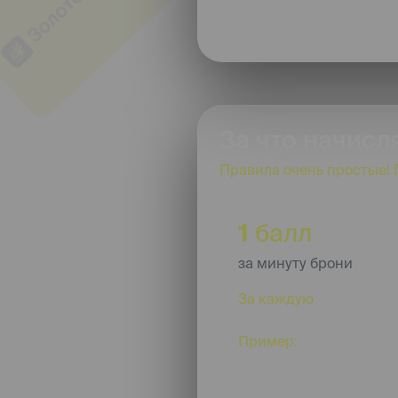
забронируй съем
За что начисл
Правила очень простые! 
1
балл
за минуту брони
За каждую
минуту куп
брони.
Пример:
бронируешь 4
получаешь 45 баллов