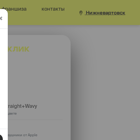
франшиза
контакты
Нижневартовск
×
лфклик
 баллы.
. Straight+Wavy
инем цвете
ю) наушники от Apple