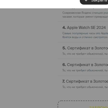
Закрыть
3.
Яндекс Станция Мид
Современная Яндекс станция уни
часами, которые умеют превращат
4.
Apple Watch SE 2024
Самые популярные часы это Apple
боятся воды и отлично смотрятся 
5.
Сертификат в Золото
То, что не требует объяснений, ты
6.
Сертификат в Золото
То, что не требует объяснений, ты
7.
Сертификат в Золотое
То, что не требует объяснений, ты
ть - просто
ЗАБРОН