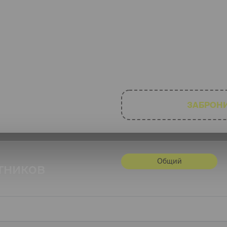
й троих подруг на 45-и
ы, и каждая из них
ть - просто
ку!
ЗАБРОН
Общий
тников
Город
телефо