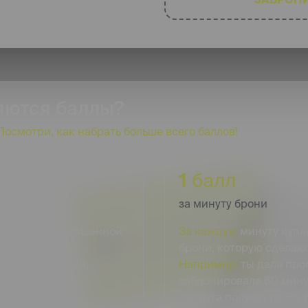
ку!
яются баллы?
Посмотри, как набрать больше всего баллов!
1
балл
за минуту брони
ленной и совершенной
За каждую
минуту купл
брони, которую сделают
5 минут съемки,
Например:
ты дала про
забронировала 60 минут
подруга получат по 60 