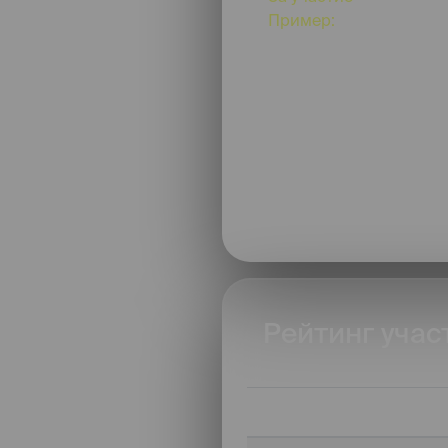
Пример:
возьми с собо
минутную съемку - и т
получит по 15 баллов
Чтобы участвова
забронируй съем
Рейтинг учас
№
Имя