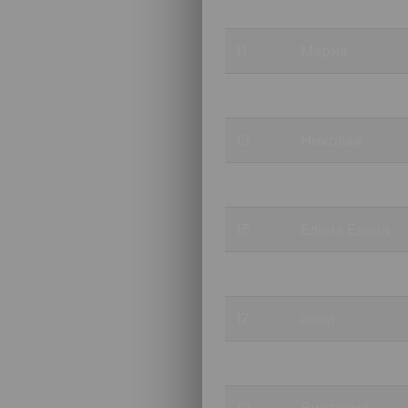
10
Яна
11
Мария
12
Наталья
13
Николай
14
Елизавета
15
Елена Елена
16
Дарья
17
анна
18
Стефания