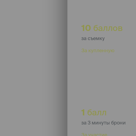
10
баллов
за съемку
За купленную
опцию "б
начисляется после за
1
балл
за 3 минуты брони
За участие
в группово