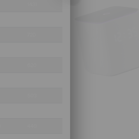
3
1431
5
952
720
640
620
555
503
495
0
440