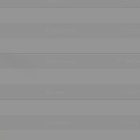
Барнаул
***-42-17
Челябинск
***-71-23
Красноярск
***-26-59
Сочи
***-15-37
Лабытнанги
***-99-9
Нефтеюганск
***-28-45
Москва
***-52-88
Москва
***-07-16
Ноябрьск
***-87-78
Ангарск
***-99-9