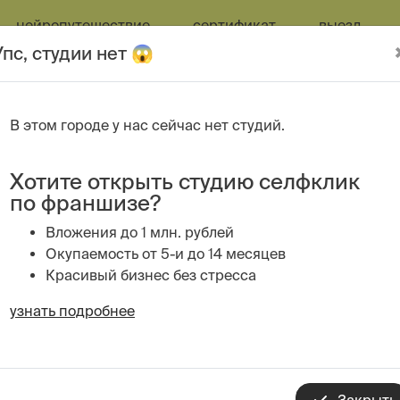
нейропутешествие
сертификат
выезд
Упс, студии нет 😱
В этом городе у нас сейчас нет студий.
шой розыгрыш в истории
се
я
покупай любую услугу в Селфклик - и мы начислим тебе
Хотите открыть студию селфклик
 и общем рейтинге, чтобы выиграть один из призов:
по франшизе?
Вложения до 1 млн. рублей
инг
Общий рейтинг
Окупаемость от 5-и до 14 месяцев
Красивый бизнес без стресса
1.
Dyson Airwrap HS08 i.d
узнать подробнее
Тот самый стайлер от Дайсон в с
2.
Apple AirPods 4
Самые удобные (по нашему мнени