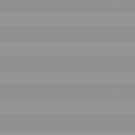
Ноябрьск
***-40-6
Иркутск
***-48-8
Новый Уренгой
***-70-16
Оренбург
***-91-20
Владивосток
***-62-11
Уфа
***-17-93
Якутск
***-24-61
Новосибирск
***-90-10
Астрахань
***-84-0