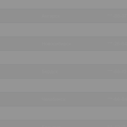
Красноярск
***-83-82
Ангарск
***-88-37
Улан-Удэ
***-51-55
Новосибирск
***-26-64
Таганрог
***-46-8
Бердск
***-66-10
Новосибирск
***-03-10
Челябинск
***-66-8
Щелково
***-68-35