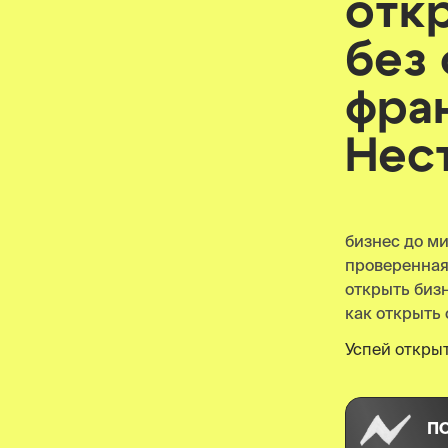
отк
без
фра
Нес
бизнес до м
проверенна
открыть биз
как открыть 
Успей открыт
П