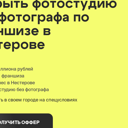
рыть фотостудию
 фотографа по
ншизе
в
терове
иллиона рублей
я франшиза
нес в Нестерове
студию без фотографа
ь в своем городе на спецусловиях
ОЛУЧИТЬ ОФФЕР