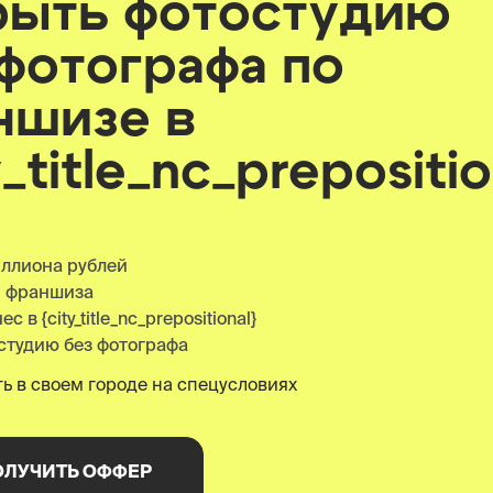
рыть фотостудию
 фотографа по
ншизе
в
y_title_nc_prepositio
иллиона рублей
я франшиза
 в {city_title_nc_prepositional}
студию без фотографа
ь в своем городе на спецусловиях
ОЛУЧИТЬ ОФФЕР