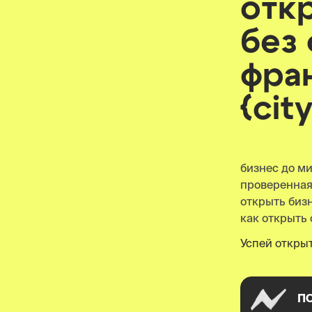
отк
без
фра
{cit
бизнес до м
проверенна
открыть бизнес
как открыть 
Успей открыт
П