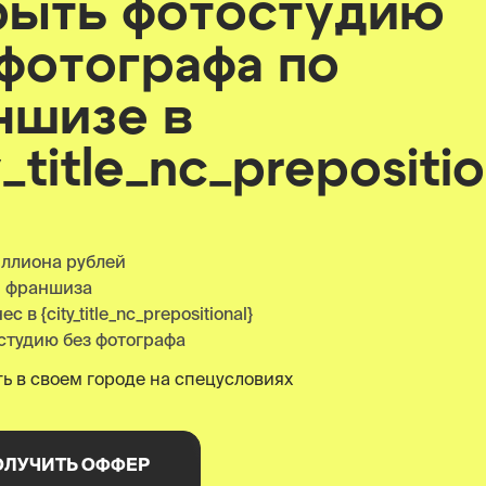
рыть фотостудию
 фотографа по
ншизе
в
y_title_nc_prepositio
иллиона рублей
я франшиза
 в {city_title_nc_prepositional}
студию без фотографа
ь в своем городе на спецусловиях
ОЛУЧИТЬ ОФФЕР