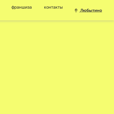
франшиза
контакты
Любытино