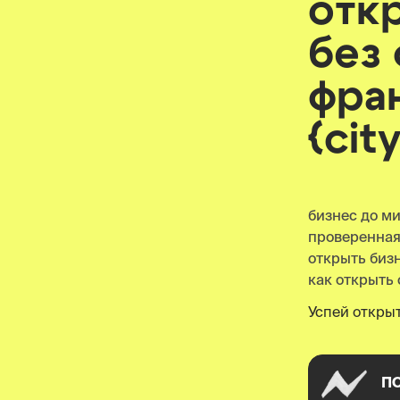
отк
без
фра
{cit
бизнес до м
проверенна
открыть бизнес
как открыть 
Успей открыт
П