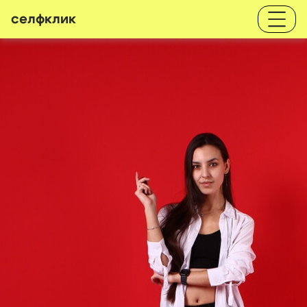
селфклик