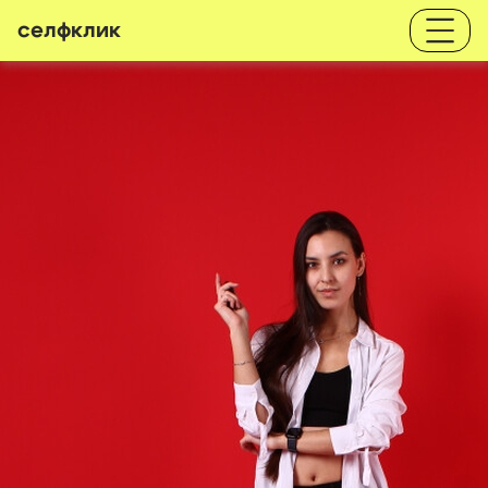
селфклик