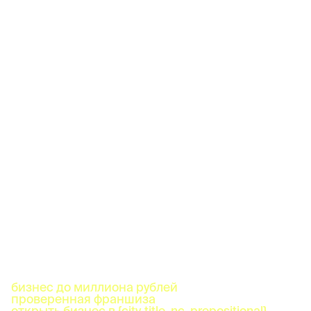
бизнес до миллиона рублей
проверенная франшиза
открыть бизнес в {city_title_nc_prepositional}