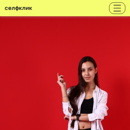
селфклик