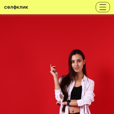
селфклик