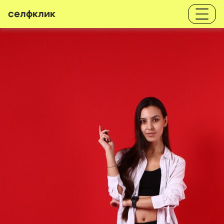
селфклик