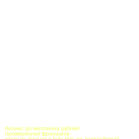
бизнес до миллиона рублей
проверенная франшиза
открыть бизнес в {city_title_nc_prepositional}