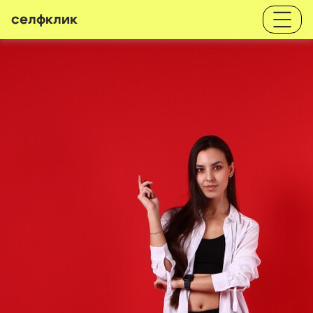
селфклик