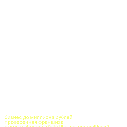
бизнес до миллиона рублей
проверенная франшиза
открыть бизнес в {city_title_nc_prepositional}