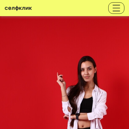
селфклик