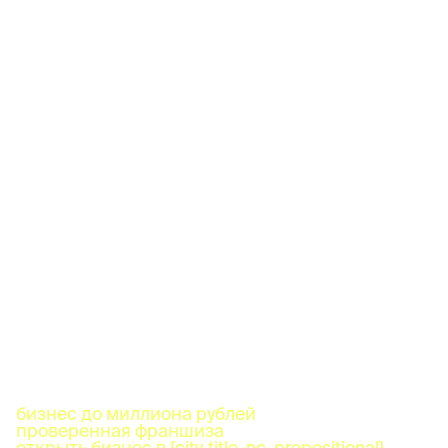
бизнес до миллиона рублей
проверенная франшиза
открыть бизнес в {city_title_nc_prepositional}