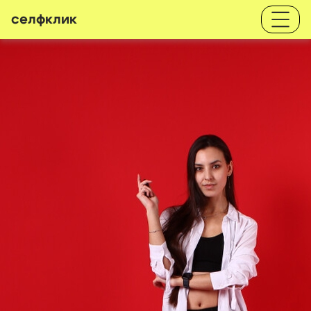
селфклик