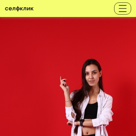
селфклик