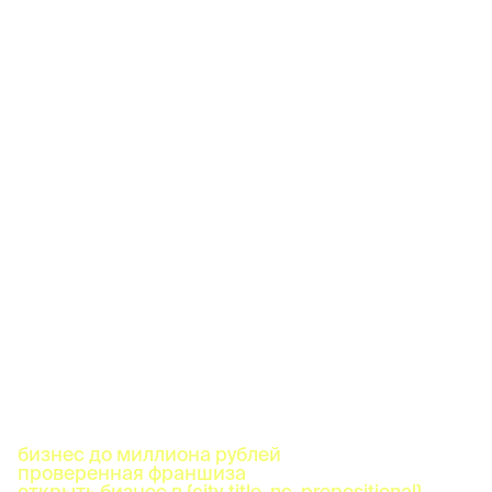
бизнес до миллиона рублей
проверенная франшиза
открыть бизнес в {city_title_nc_prepositional}