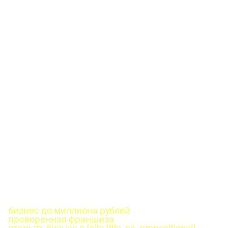
бизнес до миллиона рублей
проверенная франшиза
открыть бизнес в {city_title_nc_prepositional}