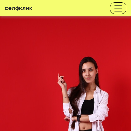
селфклик