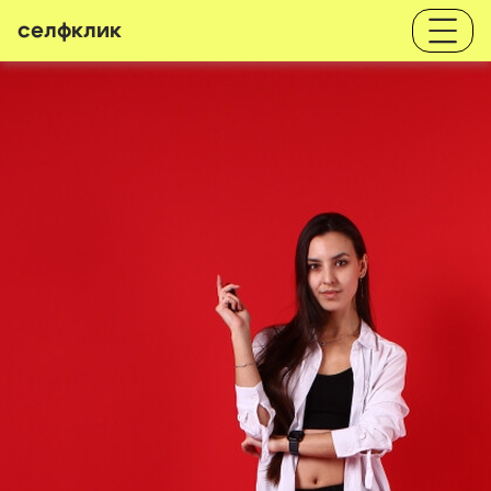
селфклик