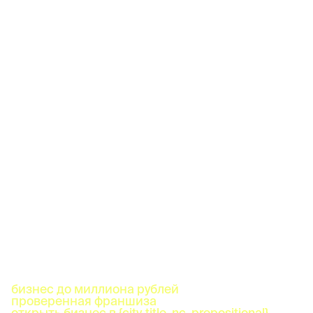
бизнес до миллиона рублей
проверенная франшиза
открыть бизнес в {city_title_nc_prepositional}