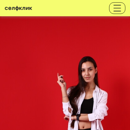
селфклик