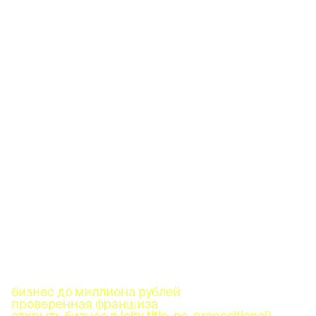
бизнес до миллиона рублей
проверенная франшиза
открыть бизнес в {city_title_nc_prepositional}