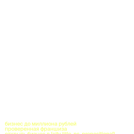
бизнес до миллиона рублей
проверенная франшиза
открыть бизнес в {city_title_nc_prepositional}