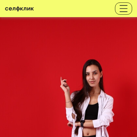
селфклик