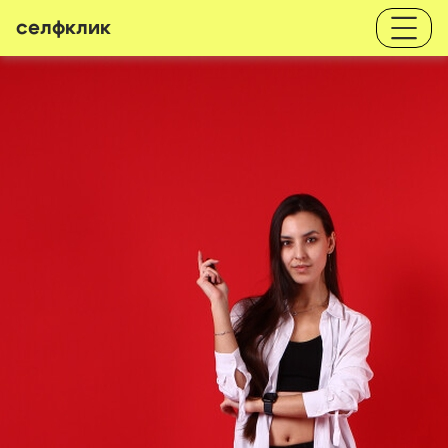
селфклик