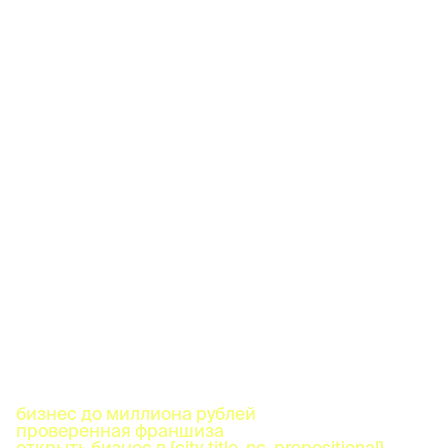
бизнес до миллиона рублей
проверенная франшиза
открыть бизнес в {city_title_nc_prepositional}