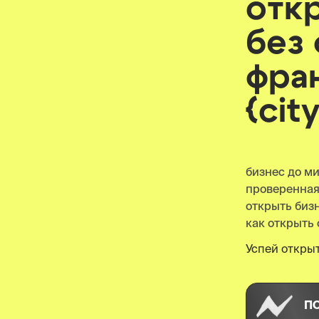
отк
без
фра
{cit
бизнес до м
проверенна
открыть бизнес
как открыть 
Успей открыт
П