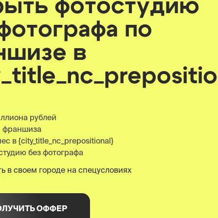
рыть фотостудию
 фотографа по
ншизе
в
y_title_nc_prepositio
иллиона рублей
я франшиза
 в {city_title_nc_prepositional}
студию без фотографа
ь в своем городе на спецусловиях
ОЛУЧИТЬ ОФФЕР