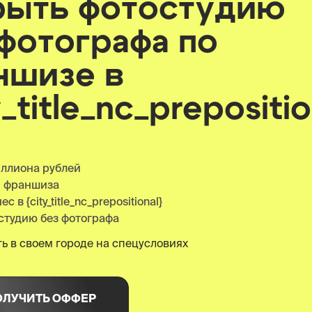
рыть фотостудию
 фотографа по
ншизе
в
y_title_nc_prepositio
иллиона рублей
я франшиза
 в {city_title_nc_prepositional}
студию без фотографа
ь в своем городе на спецусловиях
ОЛУЧИТЬ ОФФЕР