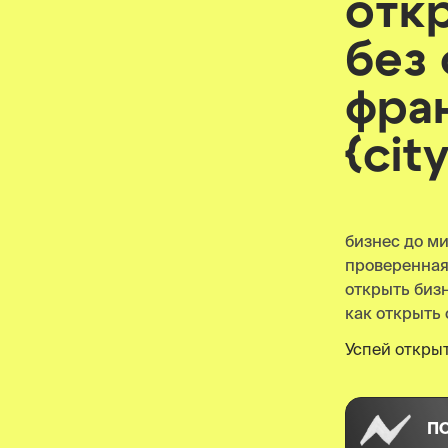
отк
без
фра
{cit
бизнес до м
проверенна
открыть бизнес
как открыть 
Успей открыт
П