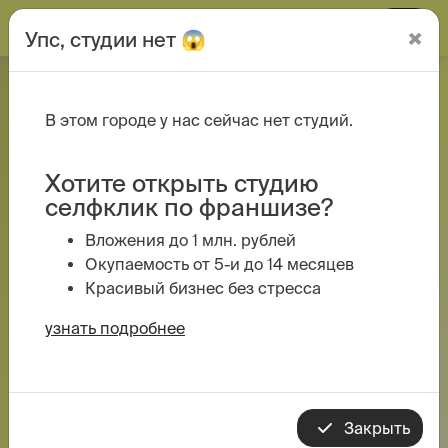
селфклик
×
Упс, студии нет 😱
Контакты | студия
В этом городе у нас сейчас нет студий.
без фотографа
СЕЛФКЛИК Азов
Хотите открыть студию
селфклик по франшизе?
Вложения до 1 млн. рублей
E-mail
Связаться с
Окупаемость от 5-и до 14 месяцев
директором сети
Красивый бизнес без стресса
business@selfclick.ru
mrsfomicheva
узнать подробнее
Основатель Селфклик
Управляющая компания
Анна Фомичева
Закрыть