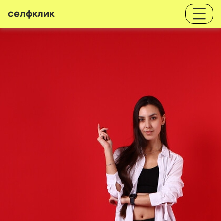
селфклик