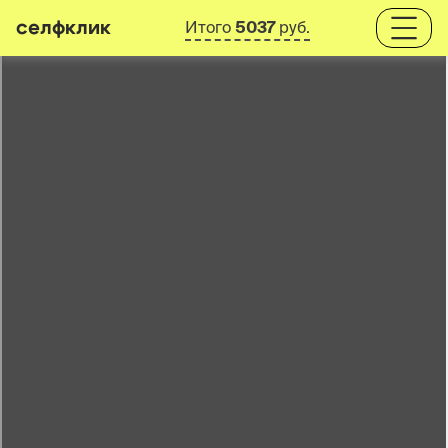
селфклик
Итого
5037
руб.