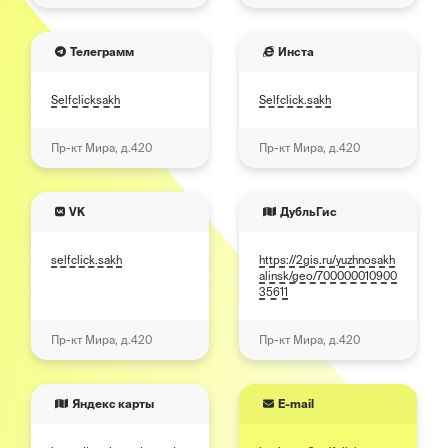
Телеграмм
Инста
Selfclicksakh
Selfclick.sakh
Пр-кт Мира, д.420
Пр-кт Мира, д.420
VK
ДубльГис
selfclick.sakh
https://2gis.ru/yuzhnosakh
alinsk/geo/700000010900
35611
Пр-кт Мира, д.420
Пр-кт Мира, д.420
Яндекс карты
E-mail