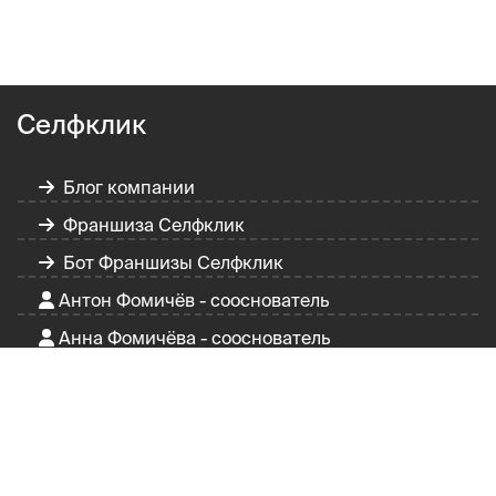
Селфклик
Блог компании
Франшиза Селфклик
Бот Франшизы Селфклик
Антон Фомичёв - сооснователь
Анна Фомичёва - сооснователь
Селфклик в России
Селфклик в Казахстане
О мобильном зеркале "Вайб"
Партнерская программа Вайб