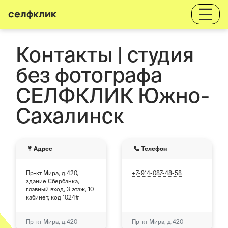
селфклик
Контакты | студия
без фотографа
СЕЛФКЛИК Южно-
Сахалинск
Адрес
Телефон
Пр-кт Мира, д.420,
+7-914-087-48-58
здание Cбербанка,
главный вход, 3 этаж, 10
кабинет, код 1024#
Пр-кт Мира, д.420
Пр-кт Мира, д.420