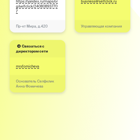
https://yandex.ru/maps/or
business@selfclick.ru
g/selfclick/24080893770
7
Пр-кт Мира, д.420
Управляющая компания
Связаться с
директором сети
mrsfomicheva
Основатель Селфклик
Анна Фомичева