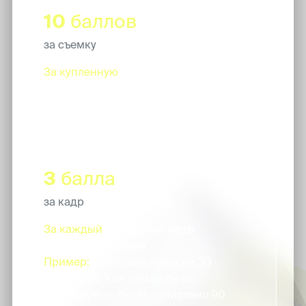
10
баллов
за съемку
За купленную
опцию "безлимит" к
брони, начисляется после завершения
брони
3
балла
за кадр
За каждый
сделанный кадр
нейропутешествия.
Пример:
ты купила пакет на 30
обработок. Как только ты их
используешь, будет начислено 90