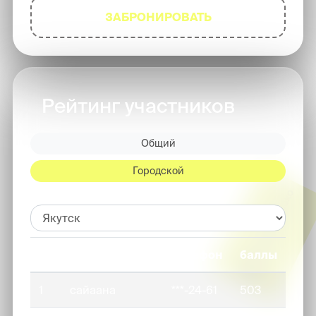
ЗАБРОНИРОВАТЬ
Рейтинг участников
Общий
Городской
№
Имя
телефон
баллы
1
сайаана
***-24-61
503