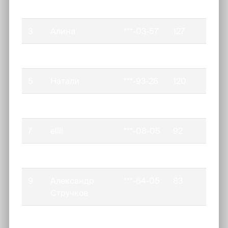
2
Галина
***-16-90
250
3
Алина
***-03-57
127
4
Екатерина
***-76-37
125
5
Натали
***-93-26
120
6
Лидия
***-68-02
100
7
ellll
***-08-05
92
8
Мария
***-31-63
84
9
Александр
***-64-05
83
Стручков
10
София
***-07-50
80