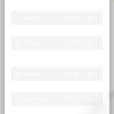
20
Марья
***-51-43
60
21
Алена
***-06-60
60
22
Jjjj
***-36-55
60
23
Елена
***-22-84
60
24
Alekseeva
***-86-91
60
Uruydaana
25
toomuch
***-61-87
60
26
Айиал и Маша
***-37-29
60
27
Сардаана
***-07-82
60
28
Настя
***-50-77
55