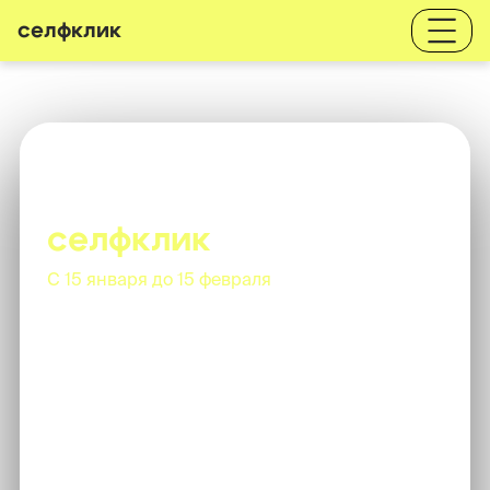
селфклик
Самый большой
розыгрыш в истории
селфклик
C 15 января до 15 февраля
покупай любую
услугу в Селфклик - и мы начислим тебе
баллы.
Продвигайся в городском и общем рейтинге,
чтобы выиграть один из призов:
Городской рейтинг