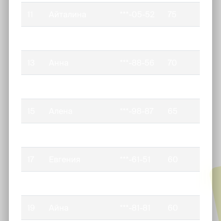
11
Айталина
***-05-52
75
12
Арианна
***-24-97
75
13
Анна
***-88-56
70
14
***-68-38
70
15
Алена
***-98-87
65
16
Куннэй
***-02-07
65
17
Евгения
***-61-51
60
18
Ньургун
***-70-52
60
19
Айна
***-81-81
60