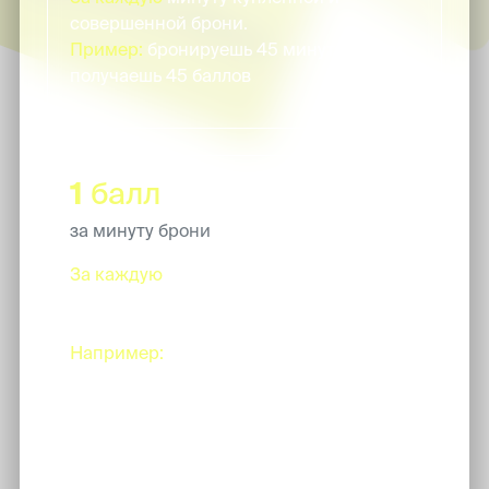
совершенной брони.
Пример:
бронируешь 45 минут съемки,
получаешь 45 баллов
1
балл
за минуту брони
За каждую
минуту купленной и
совершенной брони, которую сделают
по твоему промокоду.
Например:
ты дала промокод подруге,
она забронировала 60 минут съемки. И
ты, и подруга получат по 60 баллов.