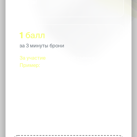
баллов!
1
балл
за 3 минуты брони
За участие
в групповой съемке.
Пример:
возьми с собой троих подруг на
45-и минутную съемку - и ты, и каждая
из них получит по 15 баллов
Чтобы участвовать - просто
забронируй съемку!