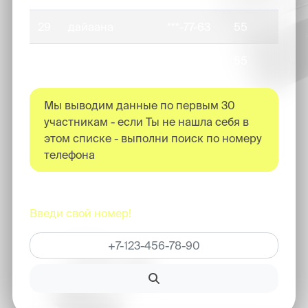
29
дайаана
***-77-63
55
30
Диана
***-87-29
55
Мы выводим данные по первым
30
участникам - если Ты не нашла себя в
этом списке - выполни поиск по номеру
телефона
Не можешь найти свой результат?
Введи свой номер!