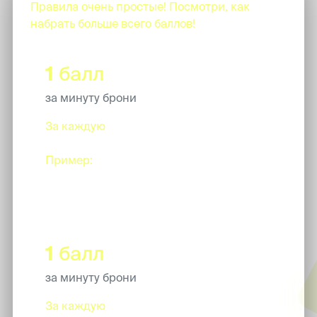
Правила очень простые! Посмотри, как
набрать больше всего баллов!
1
балл
за минуту брони
За каждую
минуту купленной и
совершенной брони.
Пример:
бронируешь 45 минут съемки,
получаешь 45 баллов
1
балл
за минуту брони
За каждую
минуту купленной и