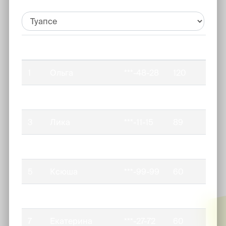
№
Имя
телефон
баллы
1
Ольга
***-48-28
120
2
Александра
***-55-79
90
3
Лика
***-11-15
89
4
Алена
***-15-89
60
5
Ксюша
***-99-99
60
6
Ксения
***-60-99
60
7
Екатерина
***-27-72
60