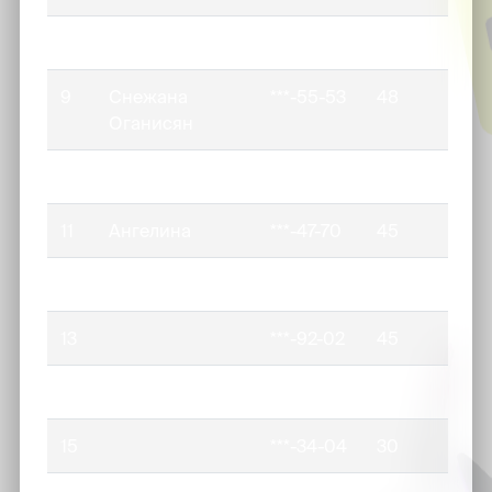
8
Саша
***-55-17
53
9
Снежана
***-55-53
48
Оганисян
10
Аделина
***-66-71
47
11
Ангелина
***-47-70
45
12
Вера
***-24-20
45
13
***-92-02
45
14
Кристина
***-60-99
40
15
***-34-04
30