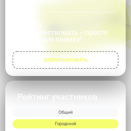
Чтобы участвовать - просто
забронируй съемку!
ЗАБРОНИРОВАТЬ
Рейтинг участников
Общий
Городской