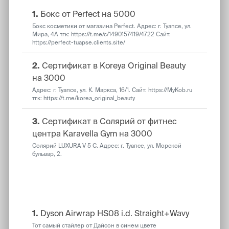
1.
Бокс от Perfect на 5000
Бокс косметики от магазина Perfect. Адрес: г. Туапсе, ул.
Мира, 4А тгк: https://t.me/c/1490157419/4722 Сайт:
https://perfect-tuapse.clients.site/
2.
Сертификат в Koreya Original Beauty
на 3000
Адрес: г. Туапсе, ул. К. Маркса, 16/1. Сайт: https://MyKob.ru
тгк: https://t.me/korea_original_beauty
3.
Сертификат в Солярий от фитнес
центра Karavella Gym на 3000
Солярий LUXURA V 5 С. Адрес: г. Туапсе, ул. Морской
бульвар, 2.
Общий рейтинг
1.
Dyson Airwrap HS08 i.d. Straight+Wavy
Тот самый стайлер от Дайсон в синем цвете