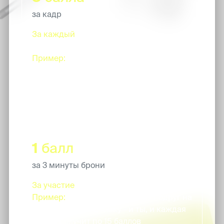
за кадр
За каждый
сделанный кадр
нейропутешествия.
Пример:
ты купила пакет на 30
обработок. Как только ты их
используешь, будет начислено 90
баллов!
1
балл
за 3 минуты брони
За участие
в групповой съемке.
Пример:
возьми с собой троих подруг на
45-и минутную съемку - и ты, и каждая
из них получит по 15 баллов