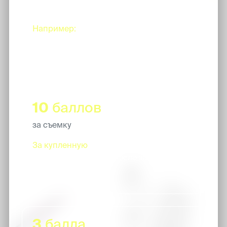
совершенной брони, которую сделают
по твоему промокоду.
Например:
ты дала промокод подруге,
она забронировала 60 минут съемки. И
ты, и подруга получат по 60 баллов.
10
баллов
за съемку
За купленную
опцию "безлимит" к
брони, начисляется после завершения
брони
3
балла