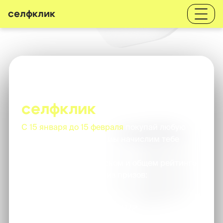
селфклик
Самый большой
розыгрыш в истории
селфклик
C 15 января до 15 февраля
покупай любую
услугу в Селфклик - и мы начислим тебе
баллы.
Продвигайся в городском и общем рейтинге,
чтобы выиграть один из призов:
Городской рейтинг