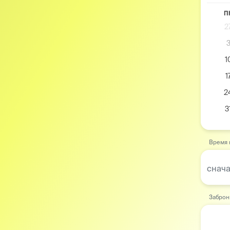
П
2
1
1
2
3
Время 
снача
Заброн