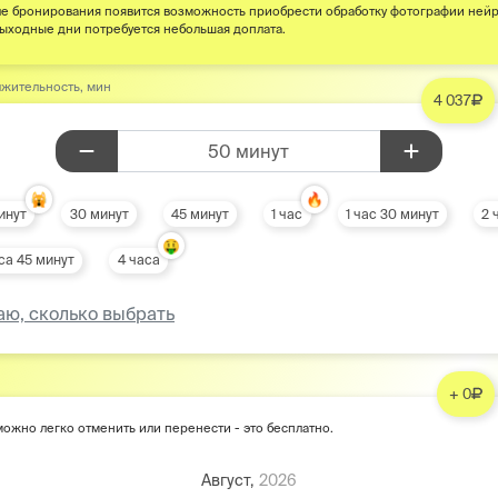
е бронирования появится возможность приобрести обработку фотографии ней
выходные дни потребуется небольшая доплата.
жительность, мин
4 037
50 минут
🙀
🔥
инут
30 минут
45 минут
1 час
1 час 30 минут
2 
🤑
са 45 минут
4 часа
аю, сколько выбрать
+ 0
ожно легко отменить или перенести - это бесплатно.
Август,
2026