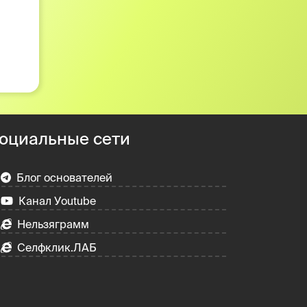
оциальные сети
Блог основателей
Канал Уoutube
Нельзяграмм
Селфклик.ЛАБ