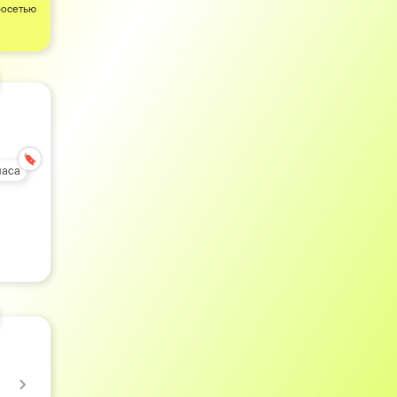
росетью
🔖
часа