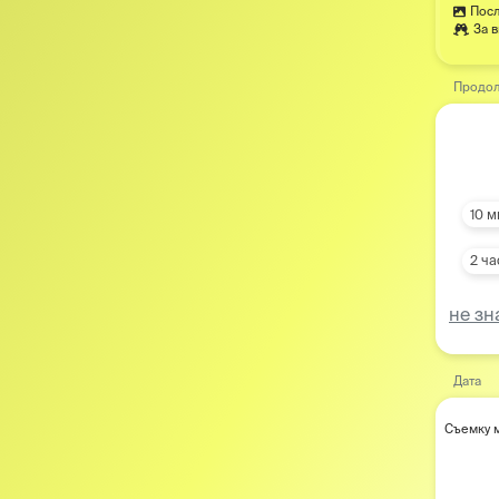
Посл
За 
Продол
10 м
2 ча
не зн
Дата
Съемку м