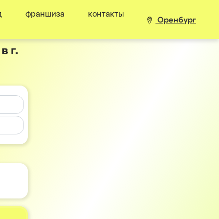
д
франшиза
контакты
Оренбург
 г.