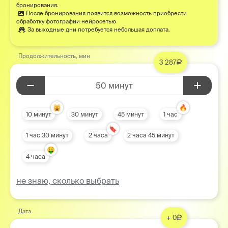
бронирования.
После бронирования появится возможность приобрести
обработку фотографии нейросетью
За выходные дни потребуется небольшая доплата.
Продолжительность, мин
3 287
50 минут
🙀
🔥
10 минут
30 минут
45 минут
1 час
🔖
1 час 30 минут
2 часа
2 часа 45 минут
🤑
4 часа
не знаю, сколько выбрать
Дата
+ 0