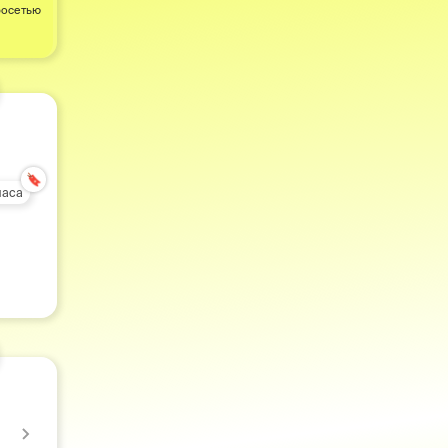
росетью
🔖
часа