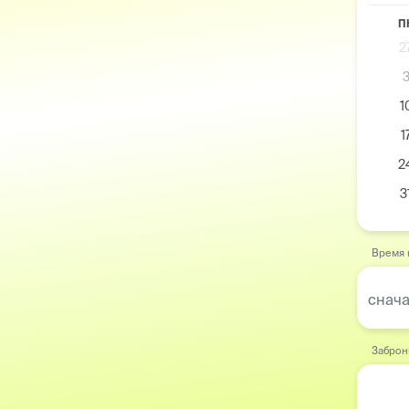
П
2
1
1
2
3
Время 
снача
Заброн