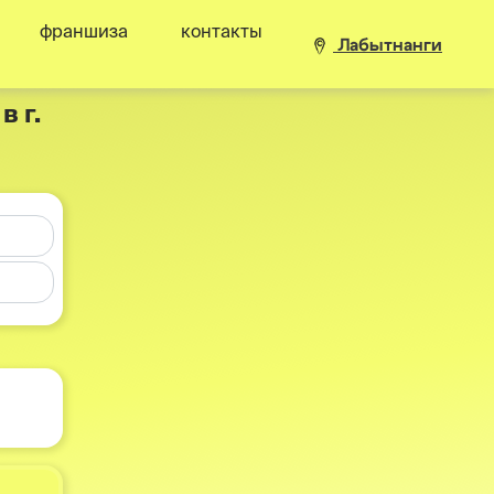
франшиза
контакты
Лабытнанги
 г.