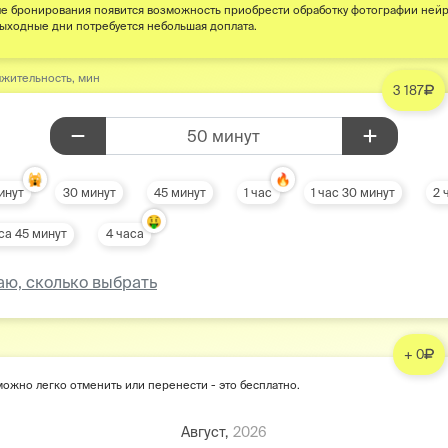
е бронирования появится возможность приобрести обработку фотографии ней
выходные дни потребуется небольшая доплата.
жительность, мин
3 187
50 минут
🙀
🔥
инут
30 минут
45 минут
1 час
1 час 30 минут
2 
🤑
са 45 минут
4 часа
аю, сколько выбрать
+ 0
ожно легко отменить или перенести - это бесплатно.
Август,
2026