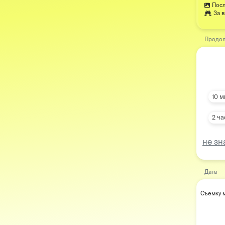
Посл
За 
Продол
10 м
2 ча
не зн
Дата
Съемку м