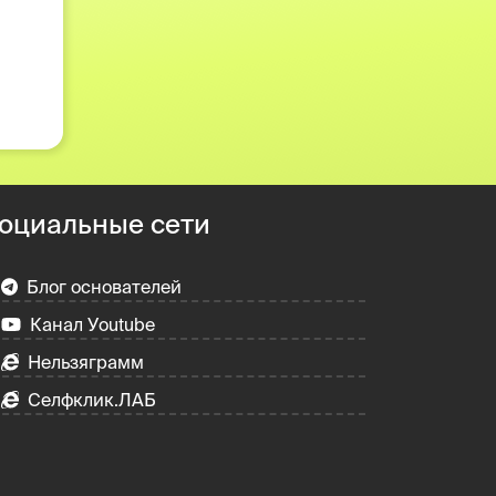
оциальные сети
Блог основателей
Канал Уoutube
Нельзяграмм
Селфклик.ЛАБ