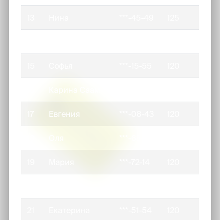
13
Нина
***-45-49
125
14
Кристина
***-18-39
123
15
Софья
***-15-55
120
16
Карина Саам
***-16-69
120
17
Евгения
***-08-43
120
18
Оля
***-68-78
120
19
Мария
***-72-14
120
20
Данил
***-22-72
120
21
Екатерина
***-51-54
120