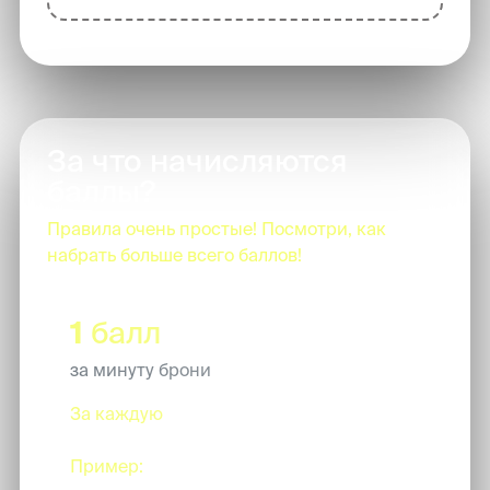
За что начисляются
баллы?
Правила очень простые! Посмотри, как
набрать больше всего баллов!
1
балл
за минуту брони
За каждую
минуту купленной и
совершенной брони.
Пример:
бронируешь 45 минут съемки,