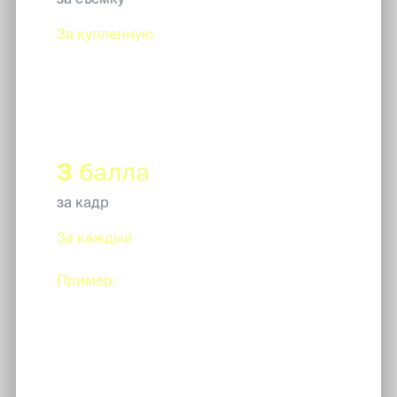
За купленную
опцию "безлимит" к
брони, начисляется после завершения
брони
3
балла
за кадр
За каждый
сделанный кадр
нейропутешествия.
Пример:
ты купила пакет на 30
обработок. Как только ты их
используешь, будет начислено 90
баллов!