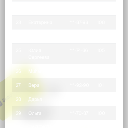
22
Татьяна
***-64-38
120
23
Екатерина
***-87-98
108
24
Muhamor
***-93-59
105
25
Юлия
***-74-36
105
Сергеева
26
Muhamor
***-93-59
105
27
Вера
***-92-90
101
28
Дарья
***-50-30
100
29
Ольга
***-70-37
100
30
НАДЕЖДА
***-84-54
95