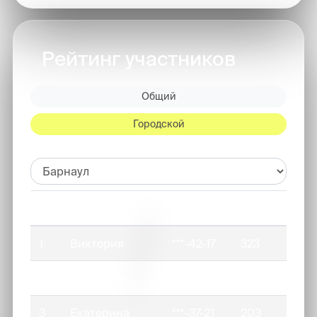
Рейтинг участников
Общий
Городской
№
Имя
телефон
баллы
1
Виктория
***-42-17
323
2
Анастасия
***-80-84
240
3
Екатерина
***-37-21
203