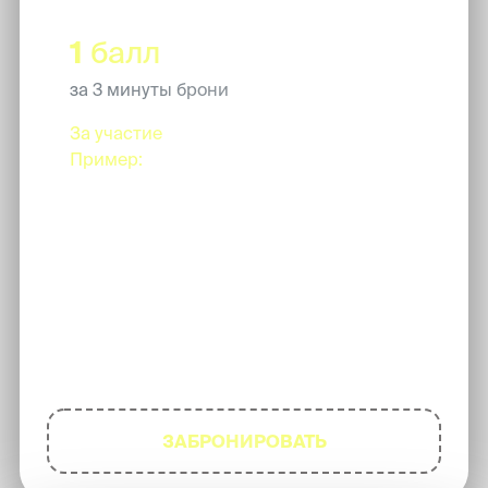
1
балл
за 3 минуты брони
За участие
в групповой съемке.
Пример:
возьми с собой троих подруг на
45-и минутную съемку - и ты, и каждая
из них получит по 15 баллов
Чтобы участвовать - просто
забронируй съемку!
ЗАБРОНИРОВАТЬ