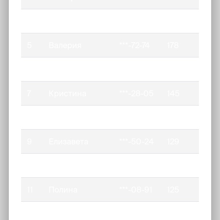
4
Татьяна
***-65-68
201
5
Валерия
***-72-74
178
6
Ксения
***-01-66
146
7
Кристина
***-28-05
145
8
Ксения
***-31-88
133
9
Елизавета
***-50-24
129
10
Дарья
***-71-72
126
11
Полина
***-08-91
125
12
Анастасия
***-85-84
125