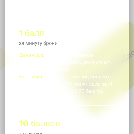
получаешь 45 баллов
1
балл
за минуту брони
За каждую
минуту купленной и
совершенной брони, которую сделают
по твоему промокоду.
Например:
ты дала промокод подруге,
она забронировала 60 минут съемки. И
ты, и подруга получат по 60 баллов.
10
баллов
за съемку