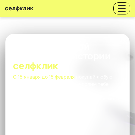
селфклик
Самый большой
розыгрыш в истории
селфклик
C 15 января до 15 февраля
покупай любую
услугу в Селфклик - и мы начислим тебе
баллы.
Продвигайся в городском и общем рейтинге,
чтобы выиграть один из призов:
Городской рейтинг